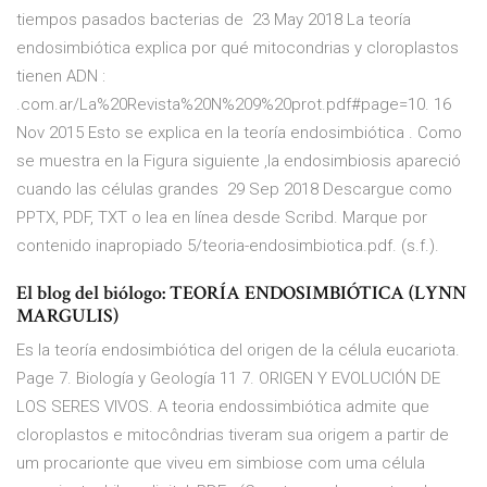
tiempos pasados bacterias de 23 May 2018 La teoría
endosimbiótica explica por qué mitocondrias y cloroplastos
tienen ADN :
.com.ar/La%20Revista%20N%209%20prot.pdf#page=10. 16
Nov 2015 Esto se explica en la teoría endosimbiótica . Como
se muestra en la Figura siguiente ,la endosimbiosis apareció
cuando las células grandes 29 Sep 2018 Descargue como
PPTX, PDF, TXT o lea en línea desde Scribd. Marque por
contenido inapropiado 5/teoria-endosimbiotica.pdf. (s.f.).
El blog del biólogo: TEORÍA ENDOSIMBIÓTICA (LYNN
MARGULIS)
Es la teoría endosimbiótica del origen de la célula eucariota.
Page 7. Biología y Geología 11 7. ORIGEN Y EVOLUCIÓN DE
LOS SERES VIVOS. A teoria endossimbiótica admite que
cloroplastos e mitocôndrias tiveram sua origem a partir de
um procarionte que viveu em simbiose com uma célula